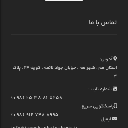
تماس با ما
آدرس:
استان قم ، شهر قم ، خیابان جوادالائمه ، کوچه ۲۴ ، پلاک
۳
شماره ثابت :
(+98) 25 38 81 5258
پاسخگویی سریع:
(+98) 912 748 8995
ایمیل:
info@kavosh-ghate-kavir.ir