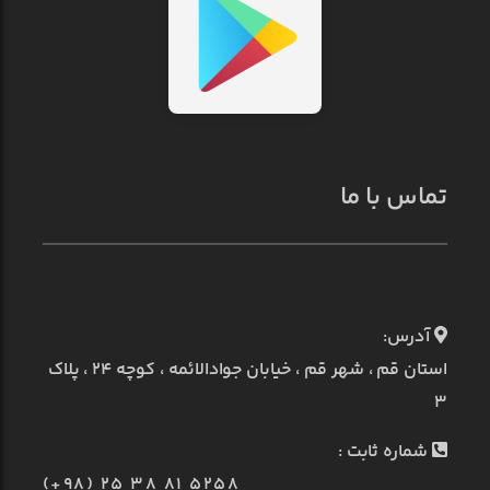
تماس با ما
آدرس:
استان قم ، شهر قم ، خیابان جوادالائمه ، کوچه ۲۴ ، پلاک
۳
شماره ثابت :
(+98) 25 38 81 5258