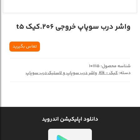
واشر درب سوپاپ خروجي 206.کيک t5
تماس بگیرید
شناسه محصول:
101115
دسته:
کیک - Kik
,
واشر درب سوپاپ و لاستیک درب سوپاپ
دانلود اپلیکیشن اندروید