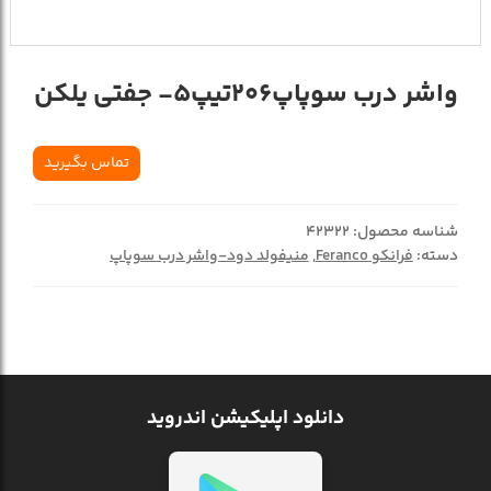
واشر درب سوپاپ206تیپ5- جفتی یلکن
تماس بگیرید
شناسه محصول:
42322
دسته:
فرانکو Feranco
,
منیفولد دود-واشر درب سوپاپ
دانلود اپلیکیشن اندروید