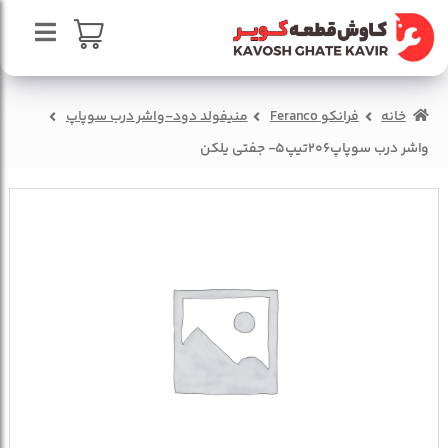
پرش
پرش
به
به
محتوا
ناوبری
صفحه اصلی
سبد خرید
خانه
فرانکو Feranco
منیفولد دود-واشر درب سوپاپ
درباره ما
واشر درب سوپاپ206تیپ5- جفتی یلکن
تماس با ما