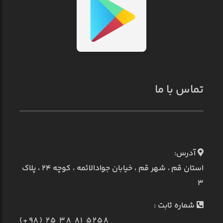
تماس با ما
آدرس:
استان قم ، شهر قم ، خیابان جوادالائمه ، کوچه ۲۴ ، پلاک
۳
شماره ثابت :
(+98) 25 38 81 5258