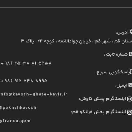
آدرس:
ستان قم ، شهر قم ، خیابان جوادالائمه ، کوچه ۲۴ ، پلاک ۳
شماره ثابت :
(+98) 25 38 81 5258
پاسخگویی سریع:
(+98) 912 748 8995
ایمیل:
info@kavosh-ghate-kavir.ir
اینستاگرام پخش کاوش:
@pakhshkavosh
اینستاگرام پخش فرانکو قم:
@franco.qom