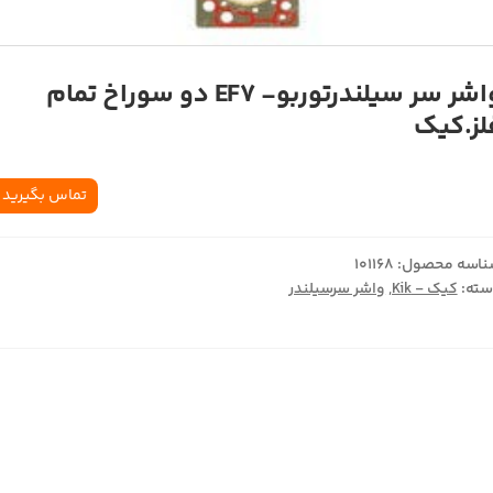
واشر سر سيلندرتوربو- EF7 دو سوراخ تمام
لز.کيک
تماس بگیرید
اسه محصول:
101168
ته:
کیک - Kik
,
واشر سرسیلندر