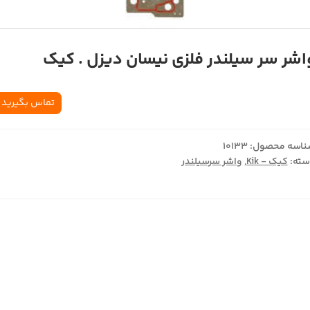
اشر سر سيلندر فلزي نيسان ديزل . کيک
تماس بگیرید
اسه محصول:
10133
ته:
کیک - Kik
,
واشر سرسیلندر