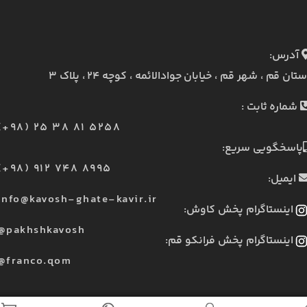
آدرس:
ستان قم ، شهر قم ، خیابان جوادالائمه ، کوچه ۲۴ ، پلاک ۳
شماره ثابت :
(+98) 25 38 81 5258
پاسخگویی سریع:
(+98) 912 748 8995
ایمیل:
info@kavosh-ghate-kavir.ir
اینستاگرام پخش کاوش:
@pakhshkavosh
اینستاگرام پخش فرانکو قم:
@franco.qom