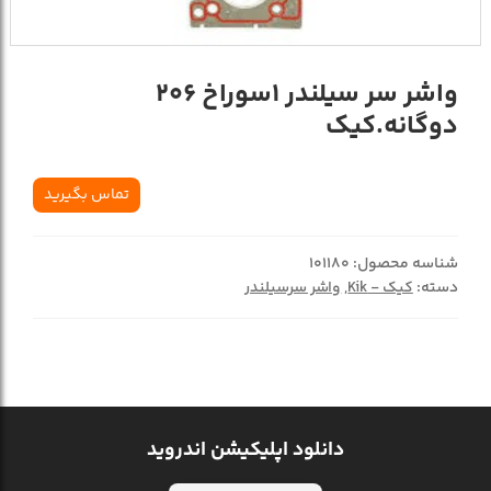
واشر سر سيلندر 1سوراخ 206
دوگانه.کيک
تماس بگیرید
شناسه محصول:
101180
دسته:
کیک - Kik
,
واشر سرسیلندر
دانلود اپلیکیشن اندروید