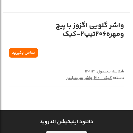
واشر گلويي اگزوز با پيچ
ومهره206تيپ2-کيک
تماس بگیرید
شناسه محصول:
12013
دسته:
کیک - Kik
,
واشر سرسیلندر
دانلود اپلیکیشن اندروید