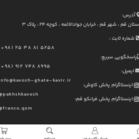
آدرس:
ستان قم ، شهر قم ، خیابان جوادالائمه ، کوچه ۲۴ ، پلاک ۳
شماره ثابت :
(+98) 25 38 81 5258
پاسخگویی سریع:
(+98) 912 748 8995
ایمیل:
info@kavosh-ghate-kavir.ir
اینستاگرام پخش کاوش:
@pakhshkavosh
اینستاگرام پخش فرانکو قم:
@franco.qom
ه
حساب کاربری من
جستجو
سبد خری