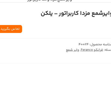
ایرشمع مزدا کاربراتور – یلکن
تماس بگیرید
اسه محصول:
40024
ته:
فرانکو Feranco
,
وایر شمع