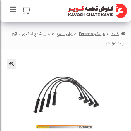
پرش
پرش
به
به
محتوا
ناوبری
صفحه اصلی
سبد خرید
خانه
فرانکو Feranco
وایر شمع
وایر شمع انژکتور ساژم
درباره ما
پراید.فرانکو
تماس با ما
🔍