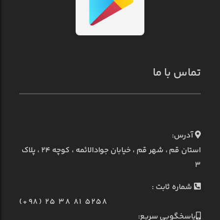
تماس با ما
آدرس:
استان قم ، شهر قم ، خیابان جوادالائمه ، کوچه ۲۴ ، پلاک
۳
شماره ثابت :
(+98) 25 38 81 5258
پاسخگویی سریع: