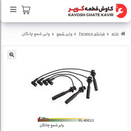
پرش
پرش
به
به
محتوا
ناوبری
صفحه اصلی
سبد خرید
خانه
فرانکو Feranco
وایر شمع
وایر شمع چانگان
درباره ما
تماس با ما
🔍