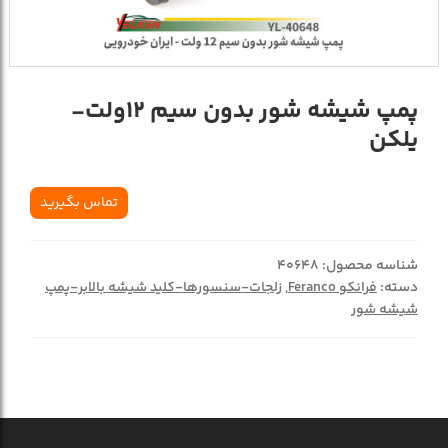
پمپ شیشه شور بدون سیم 12ولت-
یلکن
تماس بگیرید
شناسه محصول:
40648
دسته:
فرانکو Feranco
,
زلجات-سنسورها-کلید شیشه بالابر-پمپ
شیشه شور