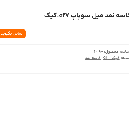
سه نمد ميل سوپاپ ef7.کيک
تماس بگیرید
اسه محصول:
10190
ته:
کیک - Kik
,
کاسه نمد