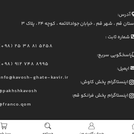
آدرس:
ستان قم ، شهر قم ، خیابان جوادالائمه ، کوچه ۲۴ ، پلاک ۳
شماره ثابت :
(+98) 25 38 81 5258
پاسخگویی سریع:
(+98) 912 748 8995
ایمیل:
info@kavosh-ghate-kavir.ir
اینستاگرام پخش کاوش:
@pakhshkavosh
اینستاگرام پخش فرانکو قم:
@franco.qom
ه
حساب کاربری من
جستجو
سبد خری