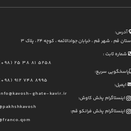
آدرس:
ستان قم ، شهر قم ، خیابان جوادالائمه ، کوچه ۲۴ ، پلاک ۳
شماره ثابت :
(+98) 25 38 81 5258
پاسخگویی سریع:
(+98) 912 748 8995
ایمیل:
info@kavosh-ghate-kavir.ir
اینستاگرام پخش کاوش:
@pakhshkavosh
اینستاگرام پخش فرانکو قم:
@franco.qom