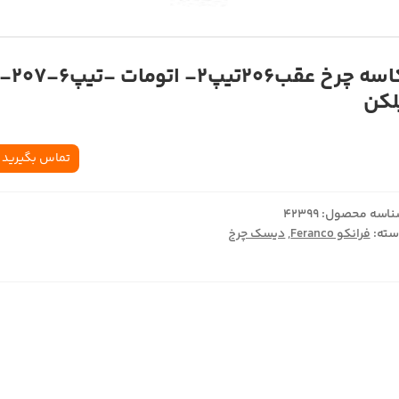
کاسه چرخ عقب206تيپ2- اتومات -تيپ6-07
لکن
تماس بگیرید
اسه محصول:
42399
ته:
فرانکو Feranco
,
دیسک چرخ