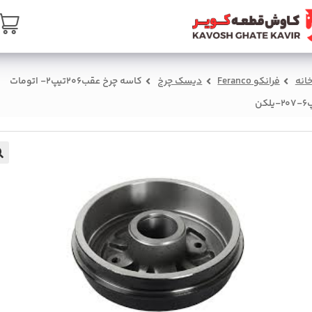
ن
تماس با ما
درباره ما
سبد خرید
صفحه ا
کاسه چرخ عقب206تيپ2- اتومات
دیسک چرخ
فرانکو Feranco
خان
-تي
