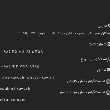
آدرس:
ستان قم ، شهر قم ، خیابان جوادالائمه ، کوچه ۲۴ ، پلاک ۳
شماره ثابت :
(+98) 25 38 81 5258
پاسخگویی سریع:
(+98) 912 748 8995
ایمیل:
info@kavosh-ghate-kavir.ir
اینستاگرام پخش کاوش:
@pakhshkavosh
اینستاگرام پخش فرانکو قم:
@franco.qom