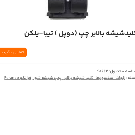
لیدشیشه بالابر چپ (دوپل ) تیبا-یلکن
تماس بگیرید
اسه محصول:
40662
ته:
زلجات-سنسورها-کلید شیشه بالابر-پمپ شیشه شور
,
فرانکو Feranco