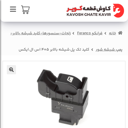
پرش
پرش
به
به
محتوا
ناوبری
صفحه اصلی
سبد خرید
خانه
فرانکو Feranco
زلجات-سنسورها-کلید شیشه بالابر-
درباره ما
تماس با ما
پمپ شیشه شور
کلید تک پل شیشه بالابر 405 اس ال ایکس
🔍