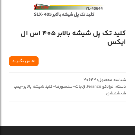
کلید تک پل شیشه بالابر 405 اس ال
ایکس
تماس بگیرید
شناسه محصول:
40644
دسته:
فرانکو Feranco
,
زلجات-سنسورها-کلید شیشه بالابر-پمپ
شیشه شور