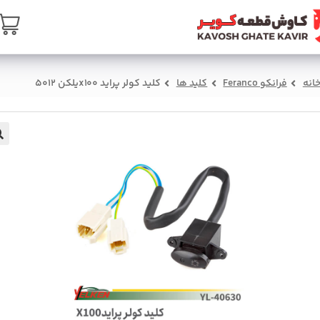
ن
تماس با ما
درباره ما
سبد خرید
صفحه ا
کلید کولر پراید x100یلکن 5012
کلید ها
فرانکو Feranco
خان
