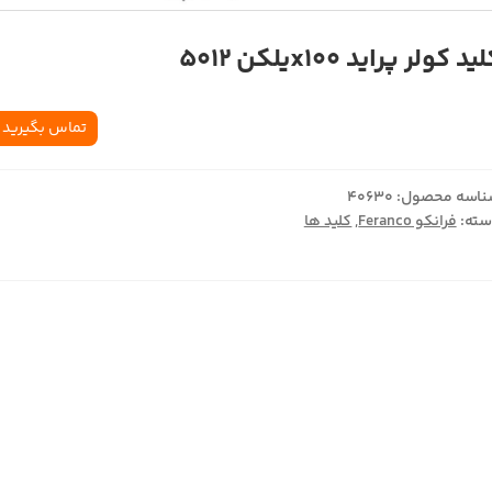
ید کولر پراید x100یلکن 5012
تماس بگیرید
اسه محصول:
40630
ته:
فرانکو Feranco
,
کلید ها