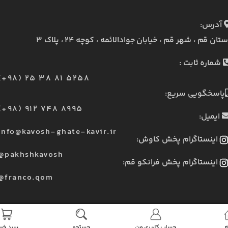
آدرس:
ستان قم ، شهر قم ، خیابان جوادالائمه ، کوچه ۲۴ ، پلاک ۳
شماره ثابت :
(+98) 25 38 81 5258
پاسخگویی سریع:
(+98) 912 748 8995
ایمیل:
info@kavosh-ghate-kavir.ir
اینستاگرام پخش کاوش:
@pakhshkavosh
اینستاگرام پخش فرانکو قم:
@franco.qom
ه
حساب کاربری من
جستجو
سبد خری