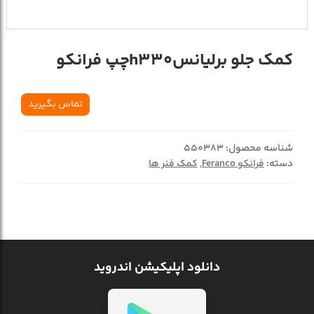
کمک جلو برليانسh330چپ فرانکو
تماس بگیرید
شناسه محصول:
550383
دسته:
فرانکو Feranco
,
کمک فنر ها
دانلود اپلیکیشن اندروید