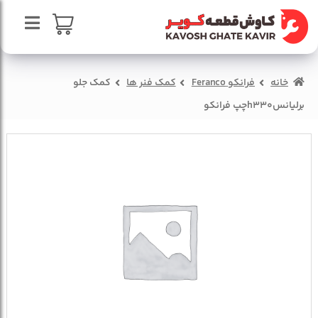
پرش
پرش
به
به
محتوا
ناوبری
صفحه اصلی
سبد خرید
خانه
فرانکو Feranco
کمک فنر ها
کمک جلو
درباره ما
برليانسh330چپ فرانکو
تماس با ما