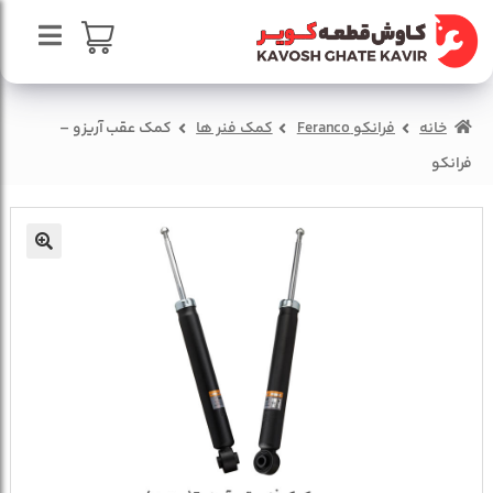
پرش
پرش
به
به
محتوا
ناوبری
صفحه اصلی
سبد خرید
خانه
فرانکو Feranco
کمک فنر ها
کمک عقب آريزو –
درباره ما
فرانکو
تماس با ما
🔍