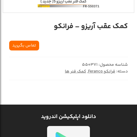
کمک عقب آريزو – فرانکو
تماس بگیرید
شناسه محصول:
550371
دسته:
فرانکو Feranco
,
کمک فنر ها
دانلود اپلیکیشن اندروید