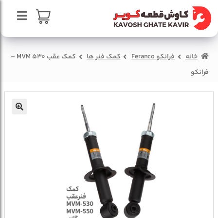
پرش
پرش
به
به
محتوا
ناوبری
صفحه اصلی
سبد خرید
خانه
فرانکو Feranco
کمک فنر ها
کمک عقب MVM 530 –
درباره ما
فرانکو
تماس با ما
🔍