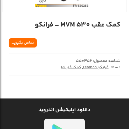
کمک عقب MVM 530 – فرانکو
تماس بگیرید
شناسه محصول:
550356
دسته:
فرانکو Feranco
,
کمک فنر ها
دانلود اپلیکیشن اندروید