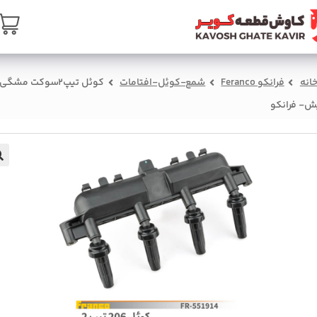
ن
تماس با ما
درباره ما
سبد خرید
صفحه ا
کوئل تیپ2سوکت مشگی
شمع-کوئل-افتامات
فرانکو Feranco
خان
