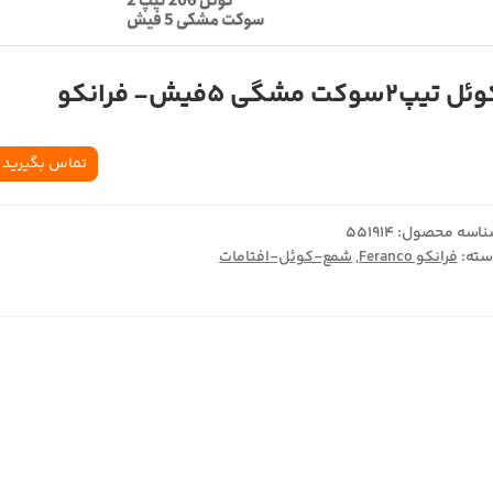
ل تیپ2سوکت مشگی 5فیش- فرانکو
تماس بگیرید
اسه محصول:
551914
ته:
فرانکو Feranco
,
شمع-کوئل-افتامات