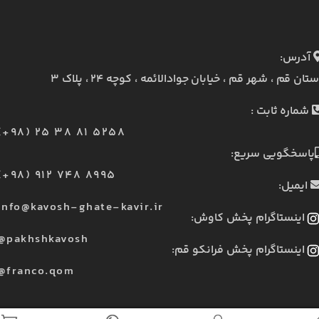
آدرس:
ستان قم ، شهر قم ، خیابان جوادالائمه ، کوچه ۲۴ ، پلاک ۳
شماره ثابت :
(+98) 25 38 81 5258
پاسخگویی سریع:
(+98) 912 748 8995
ایمیل:
info@kavosh-ghate-kavir.ir
اینستاگرام پخش کاوش:
@pakhshkavosh
اینستاگرام پخش فرانکو قم:
@franco.qom