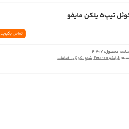
ئل تیپ5 یلکن مایفو
تماس بگیرید
اسه محصول:
41407
ته:
فرانکو Feranco
,
شمع-کوئل-افتامات