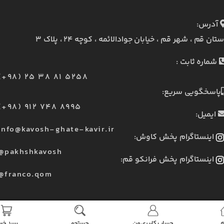
آدرس:
ستان قم ، شهر قم ، خیابان جوادالائمه ، کوچه ۲۴ ، پلاک ۳
شماره ثابت :
(+98) 25 38 81 5258
پاسخگویی سریع:
(+98) 912 748 8995
ایمیل:
info@kavosh-ghate-kavir.ir
اینستاگرام پخش کاوش:
@pakhshkavosh
اینستاگرام پخش فرانکو قم:
@franco.qom
ه
حساب کاربری من
جستجو
سبد خری