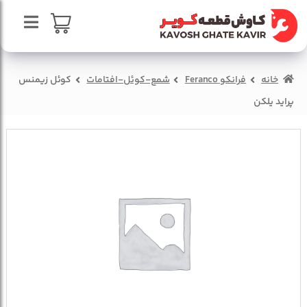
پرش
پرش
به
به
محتوا
ناوبری
صفحه اصلی
سبد خرید
خانه
فرانکو Feranco
شمع-کوئل-افتامات
کوئل زیمنس
درباره ما
پراید یلکن
تماس با ما