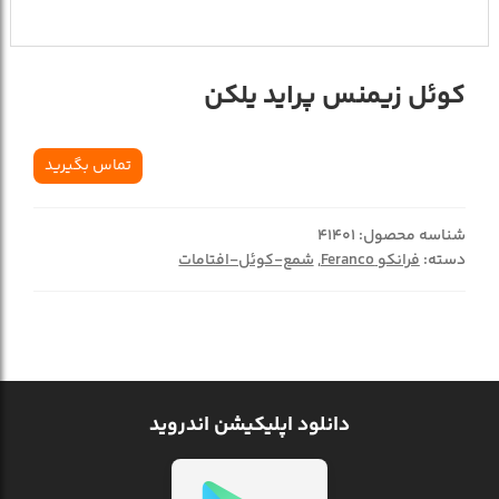
کوئل زیمنس پراید یلکن
تماس بگیرید
شناسه محصول:
41401
دسته:
فرانکو Feranco
,
شمع-کوئل-افتامات
دانلود اپلیکیشن اندروید