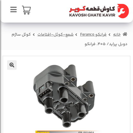
پرش
پرش
به
به
محتوا
ناوبری
صفحه اصلی
سبد خرید
خانه
فرانکو Feranco
شمع-کوئل-افتامات
کوئل ساژم
درباره ما
دوبل پراید/ 405. فرانکو
تماس با ما
🔍