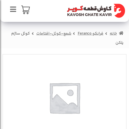
پرش
پرش
به
به
محتوا
ناوبری
صفحه اصلی
سبد خرید
خانه
فرانکو Feranco
شمع-کوئل-افتامات
کوئل ساژم
درباره ما
یلکن
تماس با ما