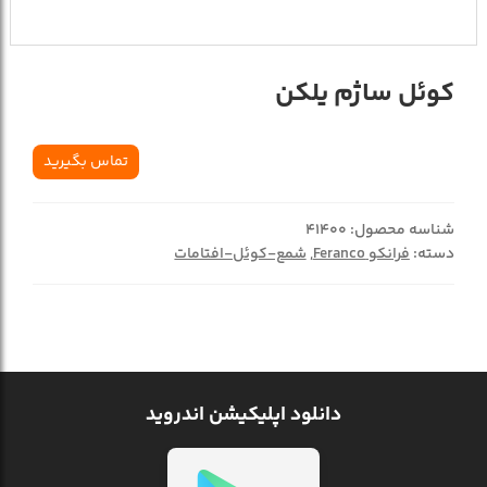
کوئل ساژم یلکن
تماس بگیرید
شناسه محصول:
41400
دسته:
فرانکو Feranco
,
شمع-کوئل-افتامات
دانلود اپلیکیشن اندروید