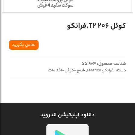
کوئل 206 T2.فرانکو
تماس بگیرید
شناسه محصول:
551903
دسته:
فرانکو Feranco
,
شمع-کوئل-افتامات
دانلود اپلیکیشن اندروید