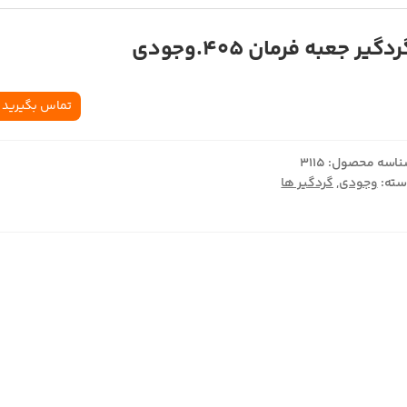
دگير جعبه فرمان 405.وجودي
تماس بگیرید
اسه محصول:
3115
ته:
وجودی
,
گردگیر ها