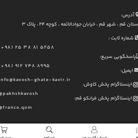
آدرس:
ستان قم ، شهر قم ، خیابان جوادالائمه ، کوچه ۲۴ ، پلاک ۳
شماره ثابت :
(+98) 25 38 81 5258
پاسخگویی سریع:
(+98) 912 748 8995
ایمیل:
info@kavosh-ghate-kavir.ir
اینستاگرام پخش کاوش:
@pakhshkavosh
اینستاگرام پخش فرانکو قم:
@franco.qom
ه
حساب کاربری من
جستجو
سبد خری