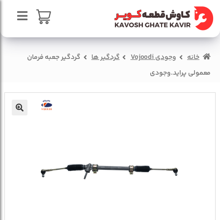
پرش
پرش
به
به
محتوا
ناوبری
صفحه اصلی
سبد خرید
خانه
وجودی Vojoodi
گردگیر ها
گردگیر جعبه فرمان
درباره ما
معمولی پراید.وجودی
تماس با ما
🔍