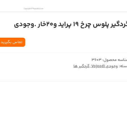
دگیر پلوس چرخ 19 پراید و20خار .وجودی
تماس بگیرید
اسه محصول:
3603
ته:
وجودی Vojoodi
,
گردگیر ها