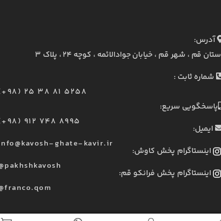
آدرس:
ستان قم ، شهر قم ، خیابان جوادالائمه ، کوچه ۲۴ ، پلاک ۳
شماره ثابت :
(+98) 25 38 81 5258
پاسخگویی سریع:
(+98) 912 748 8995
ایمیل:
info@kavosh-ghate-kavir.ir
اینستاگرام پخش کاوش:
@pakhshkavosh
اینستاگرام پخش فرانکو قم:
@franco.qom