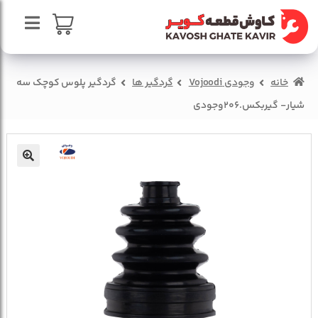
پرش
پرش
به
به
محتوا
ناوبری
صفحه اصلی
سبد خرید
خانه
وجودی Vojoodi
گردگیر ها
گردگیر پلوس کوچک سه
درباره ما
شیار- گیربکس.206وجودی
تماس با ما
🔍